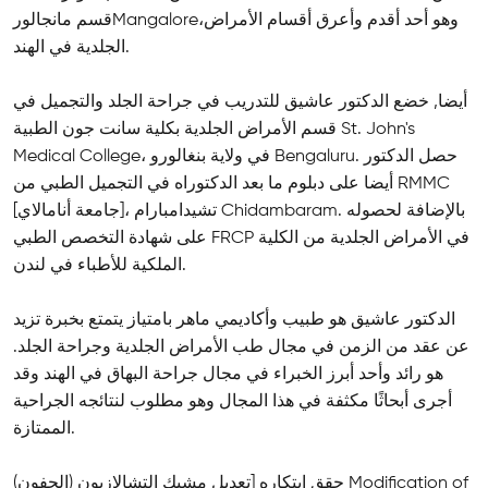
قسم مانجالورMangalore،وهو أحد أقدم وأعرق أقسام الأمراض
الجلدية في الهند.
أيضا, خضع الدكتور عاشيق للتدريب في جراحة الجلد والتجميل في
قسم الأمراض الجلدية بكلية سانت جون الطبية St. John's
Medical College، في ولاية بنغالورو Bengaluru. حصل الدكتور
أيضا على دبلوم ما بعد الدكتوراه في التجميل الطبي من RMMC
[جامعة أنامالاي]، تشيدامبارام Chidambaram. بالإضافة لحصوله
على شهادة التخصص الطبي FRCP في الأمراض الجلدية من الكلية
الملكية للأطباء في لندن.
الدكتور عاشيق هو طبيب وأكاديمي ماهر بامتياز يتمتع بخبرة تزيد
عن عقد من الزمن في مجال طب الأمراض الجلدية وجراحة الجلد.
هو رائد وأحد أبرز الخبراء في مجال جراحة البهاق في الهند وقد
أجرى أبحاثًا مكثفة في هذا المجال وهو مطلوب لنتائجه الجراحية
الممتازة.
حقق ابتكاره [تعديل مشبك التشالازيون (الجفون) Modification of