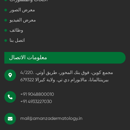
الأبحاث والمنشورات
معرض الصور
معرض الفيديو
وظائف
اتصل بنا
معلومات الاتصال
4/220. مجمع كوين، فوق بنك المحور، طريق أوتي.
بيرينثالمانا، مالابورام دي تي. ولاية كيرالا 679322
+91 9048800010
+91 4933227030
mail@amanzadermatology.in