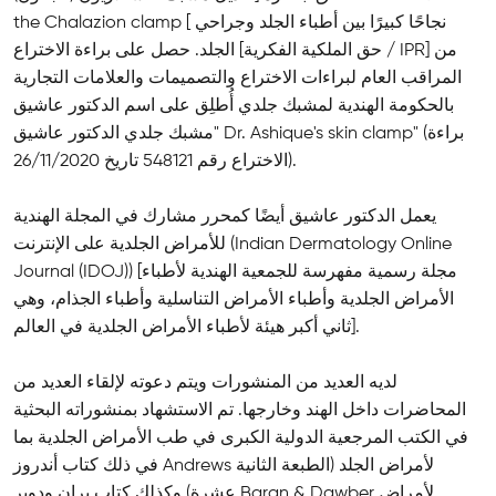
the Chalazion clamp [ نجاحًا كبيرًا بين أطباء الجلد وجراحي
الجلد. حصل على براءة الاختراع [حق الملكية الفكرية / IPR] ​​من
المراقب العام لبراءات الاختراع والتصميمات والعلامات التجارية
بالحكومة الهندية لمشبك جلدي أُطلِق على اسم الدكتور عاشيق
"مشبك جلدي الدكتور عاشيق Dr. Ashique's skin clamp" (براءة
الاختراع رقم 548121 تاريخ 26/11/2020).
يعمل الدكتور عاشيق أيضًا كمحرر مشارك في المجلة الهندية
للأمراض الجلدية على الإنترنت (Indian Dermatology Online
Journal (IDOJ)) [مجلة رسمية مفهرسة للجمعية الهندية لأطباء
الأمراض الجلدية وأطباء الأمراض التناسلية وأطباء الجذام، وهي
ثاني أكبر هيئة لأطباء الأمراض الجلدية في العالم].
لديه العديد من المنشورات ويتم دعوته لإلقاء العديد من
المحاضرات داخل الهند وخارجها. تم الاستشهاد بمنشوراته البحثية
في الكتب المرجعية الدولية الكبرى في طب الأمراض الجلدية بما
في ذلك كتاب أندروز Andrews لأمراض الجلد (الطبعة الثانية
عشرة) وكذلك كتاب بران ودوبر Baran & Dawber لأمراض