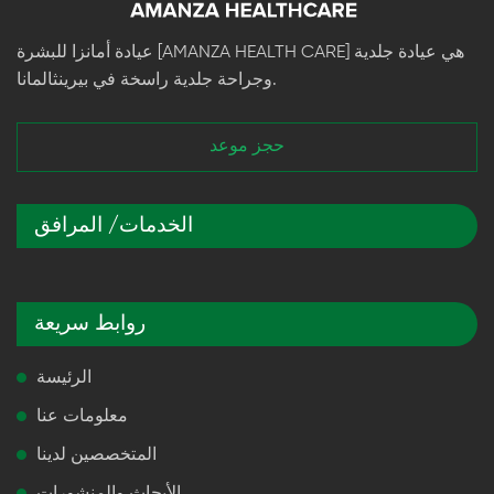
عيادة أمانزا للبشرة [AMANZA HEALTH CARE] هي عيادة جلدية
وجراحة جلدية راسخة في بيرينثالمانا.
حجز موعد
الخدمات/ المرافق
روابط سريعة
الرئيسة
معلومات عنا
المتخصصين لدينا