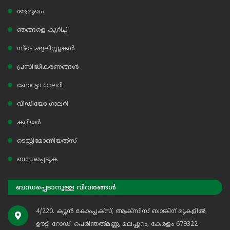
ആമുഖം
ഞങ്ങളെ കുറിച്ച്
സ്പെഷ്യലിസ്റ്റുകൾ
പ്രസിദ്ധീകരണങ്ങൾ
ഫോട്ടോ ഗാലറി
വീഡിയോ ഗാലറി
കരിയർ
ടെസ്റ്റിമോണിയൽസ്
ബന്ധപ്പെടുക
ബന്ധപ്പെടാനുള്ള വിവരങ്ങൾ
4/220. ക്യൂൻ കോംപ്ലക്സ്, ആക്സിസ് ബാങ്കിന് മുകളിൽ,
ഊട്ടി റോഡ്. പെരിന്തൽമണ്ണ, മലപ്പുറം, കേരളം 679322