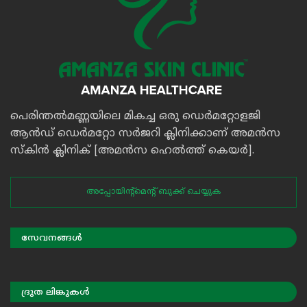
പെരിന്തൽമണ്ണയിലെ മികച്ച ഒരു ഡെർമറ്റോളജി
ആൻഡ് ഡെർമറ്റോ സർജറി ക്ലിനിക്കാണ് അമൻസ
സ്കിൻ ക്ലിനിക് [അമൻസ ഹെൽത്ത് കെയർ].
അപ്പോയിൻ്റ്മെൻ്റ് ബുക്ക് ചെയ്യുക
സേവനങ്ങൾ
ദ്രുത ലിങ്കുകൾ