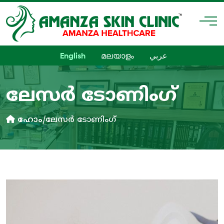
English
മലയാളം
عربي
ലേസർ ടോണിംഗ്
ഹോം
/
ലേസർ ടോണിംഗ്