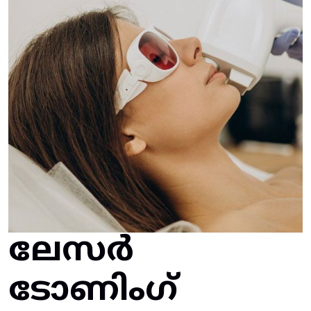
ലേസർ
ടോണിംഗ്